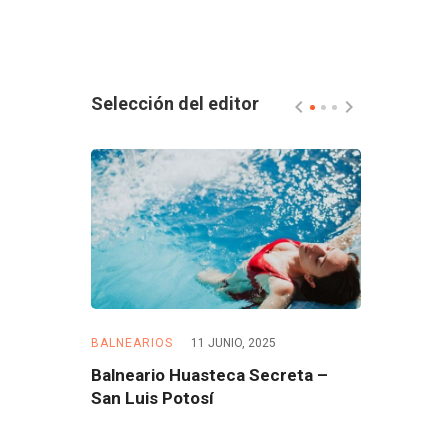
Selección del editor
5
BALNEARIOS
11 JUNIO, 2025
BALNEARIOS
 – Morelos
Balneario Huasteca Secreta –
Balneario 
San Luis Potosí