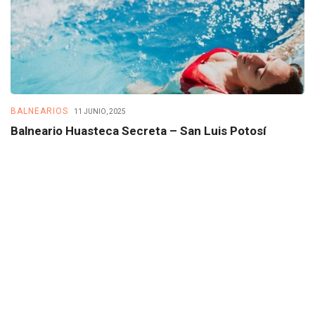
BALNEARIOS
B
11 JUNIO, 2025
Balneario Huasteca Secreta – San Luis Potosí
B