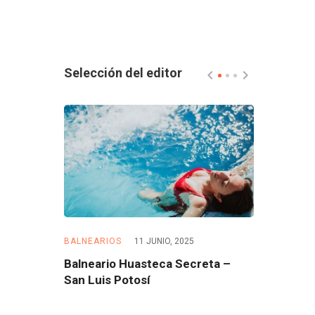
Selección del editor
5
BALNEARIOS
11 JUNIO, 2025
BALNEARIOS
 – Morelos
Balneario Huasteca Secreta –
Balneario 
San Luis Potosí