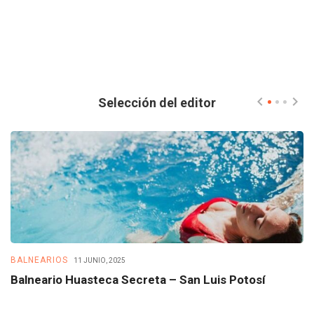
Selección del editor
BALNEARIOS
B
11 JUNIO, 2025
Balneario Huasteca Secreta – San Luis Potosí
B