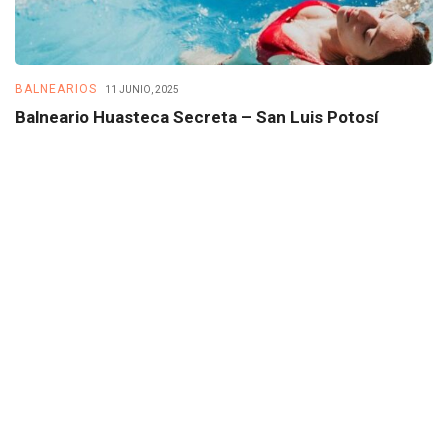
BALNEARIOS
B
11 JUNIO, 2025
Balneario Huasteca Secreta – San Luis Potosí
B