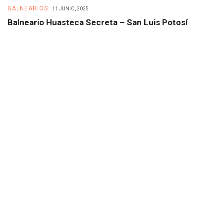
BALNEARIOS
B
11 JUNIO, 2025
Balneario Huasteca Secreta – San Luis Potosí
B