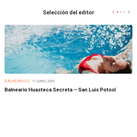
Selección del editor
BALNEARIOS
B
11 JUNIO, 2025
Balneario Huasteca Secreta – San Luis Potosí
B