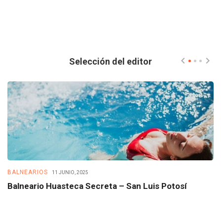
Selección del editor
BALNEARIOS
B
11 JUNIO, 2025
Balneario Huasteca Secreta – San Luis Potosí
B