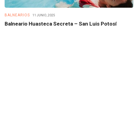
BALNEARIOS
B
11 JUNIO, 2025
Balneario Huasteca Secreta – San Luis Potosí
B