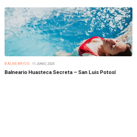
BALNEARIOS
B
11 JUNIO, 2025
Balneario Huasteca Secreta – San Luis Potosí
B