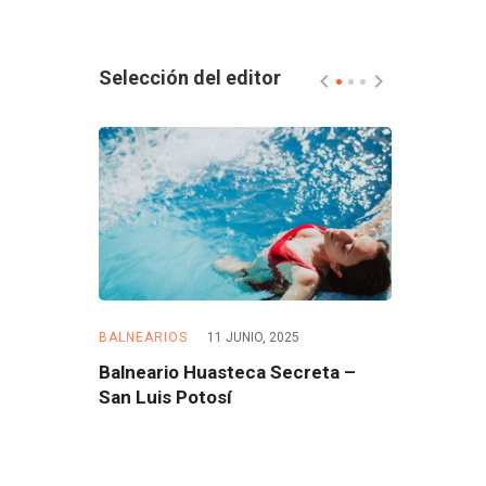
Selección del editor
5
BALNEARIOS
11 JUNIO, 2025
BALNEARIOS
 – Morelos
Balneario Huasteca Secreta –
Balneario 
San Luis Potosí