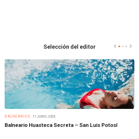
Selección del editor
BALNEARIOS
B
11 JUNIO, 2025
Balneario Huasteca Secreta – San Luis Potosí
B