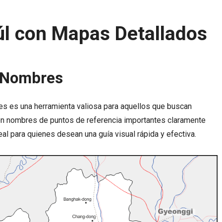
úl con Mapas Detallados
 Nombres
es es una herramienta valiosa para aquellos que buscan
Con nombres de puntos de referencia importantes claramente
al para quienes desean una guía visual rápida y efectiva.
BALNEARIOS
11 JUNIO, 2025
BALNEARIOS
11 JUNIO, 202
Balneario Las Termas – Guerrero
Balneario Santa Isabel