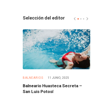
Selección del editor
5
BALNEARIOS
11 JUNIO, 2025
BALNEARIOS
 – Morelos
Balneario Huasteca Secreta –
Balneario 
San Luis Potosí