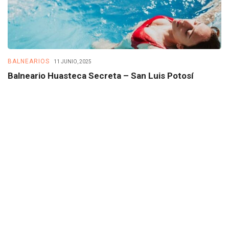
BALNEARIOS
B
11 JUNIO, 2025
Balneario Huasteca Secreta – San Luis Potosí
B