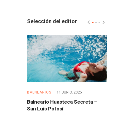
Selección del editor
5
BALNEARIOS
11 JUNIO, 2025
BALNEARIOS
 – Morelos
Balneario Huasteca Secreta –
Balneario 
San Luis Potosí