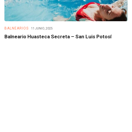
BALNEARIOS
B
11 JUNIO, 2025
Balneario Huasteca Secreta – San Luis Potosí
B