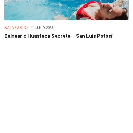
BALNEARIOS
B
11 JUNIO, 2025
Balneario Huasteca Secreta – San Luis Potosí
B