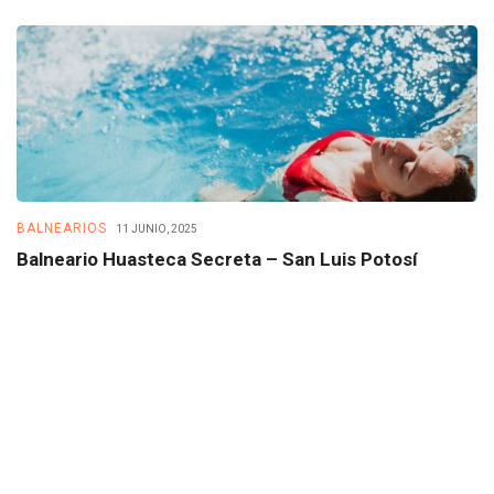
BALNEARIOS
B
11 JUNIO, 2025
Balneario Huasteca Secreta – San Luis Potosí
B