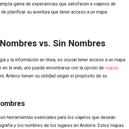
na amplia gama de experiencias que satisfacen a viajeros de
de planificar su aventura que tener acceso a un mapa
 Nombres vs. Sin Nombres
a y la información en línea, es crucial tener acceso a un mapa
car en la web, uno puede encontrarse con la opción de
mapas
a. Ambos tienen su utilidad según el propósito de su
BALNEARIOS
11 JUNIO, 2025
BALNEARIOS
11 JUNIO, 202
Balneario Las Termas – Guerrero
Balneario Santa Isabel
Nombres
n herramientas esenciales para los viajeros que desean
ografía y los nombres de los lugares en Andorra. Estos mapas