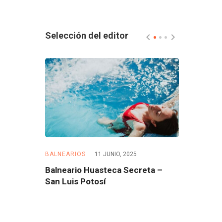
Selección del editor
5
BALNEARIOS
11 JUNIO, 2025
BALNEARIOS
 – Morelos
Balneario Huasteca Secreta –
Balneario 
San Luis Potosí