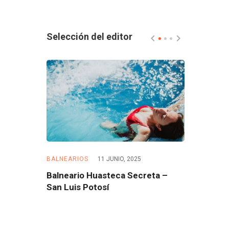
Selección del editor
5
BALNEARIOS
11 JUNIO, 2025
BALNEARIOS
 – Morelos
Balneario Huasteca Secreta –
Balneario 
San Luis Potosí