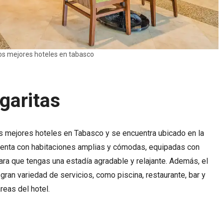
os mejores hoteles en tabasco
garitas
los mejores hoteles en Tabasco y se encuentra ubicado en la
cuenta con habitaciones amplias y cómodas, equipadas con
BALNEARIOS
11 JUNIO, 2025
BALNEARIOS
11 JUNIO, 202
a que tengas una estadía agradable y relajante. Además, el
Balneario Las Termas – Guerrero
Balneario Santa Isabel
 gran variedad de servicios, como piscina, restaurante, bar y
reas del hotel.