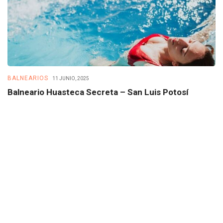
BALNEARIOS
B
11 JUNIO, 2025
Balneario Huasteca Secreta – San Luis Potosí
B