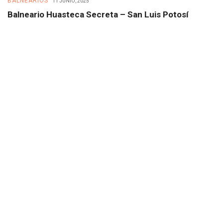
BALNEARIOS
B
11 JUNIO, 2025
Balneario Huasteca Secreta – San Luis Potosí
B