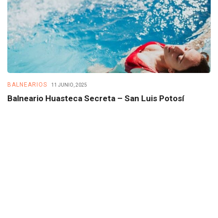
BALNEARIOS
B
11 JUNIO, 2025
Balneario Huasteca Secreta – San Luis Potosí
B