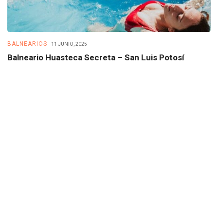
BALNEARIOS
B
11 JUNIO, 2025
Balneario Huasteca Secreta – San Luis Potosí
B