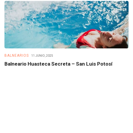
BALNEARIOS
B
11 JUNIO, 2025
Balneario Huasteca Secreta – San Luis Potosí
B