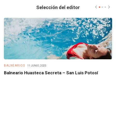
Selección del editor
BALNEARIOS
B
11 JUNIO, 2025
Balneario Huasteca Secreta – San Luis Potosí
B