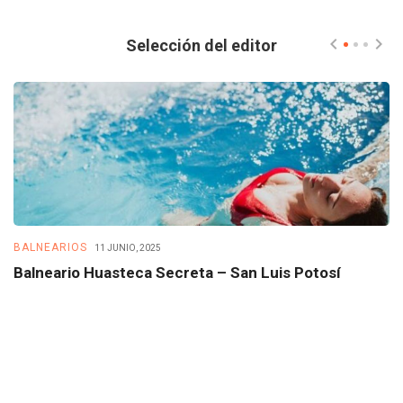
Selección del editor
BALNEARIOS
B
11 JUNIO, 2025
Balneario Huasteca Secreta – San Luis Potosí
B