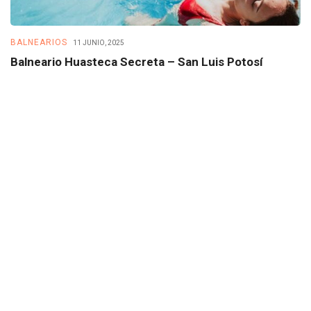
BALNEARIOS
B
11 JUNIO, 2025
Balneario Huasteca Secreta – San Luis Potosí
B