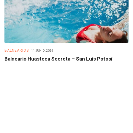
BALNEARIOS
B
11 JUNIO, 2025
Balneario Huasteca Secreta – San Luis Potosí
B