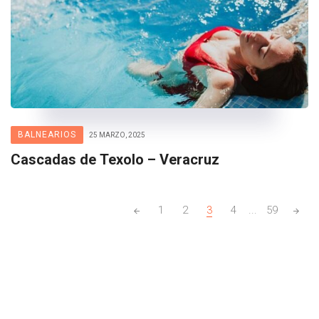
BALNEARIOS
25 MARZO, 2025
Cascadas de Texolo – Veracruz
Posts
1
2
3
4
...
59
navigation