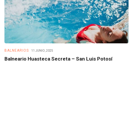
BALNEARIOS
B
11 JUNIO, 2025
Balneario Huasteca Secreta – San Luis Potosí
B