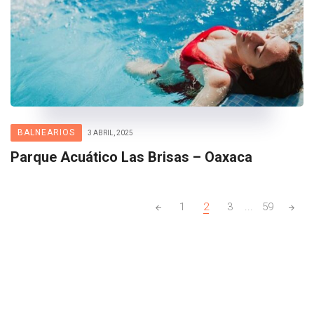
BALNEARIOS
3 ABRIL, 2025
Parque Acuático Las Brisas – Oaxaca
Posts
1
2
3
...
59
navigation