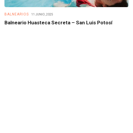
BALNEARIOS
B
11 JUNIO, 2025
Balneario Huasteca Secreta – San Luis Potosí
B